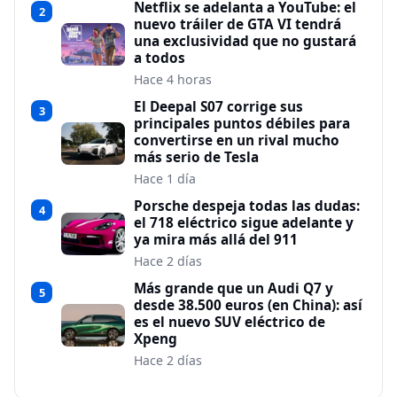
Netflix se adelanta a YouTube: el
2
nuevo tráiler de GTA VI tendrá
una exclusividad que no gustará
a todos
Hace 4 horas
El Deepal S07 corrige sus
3
principales puntos débiles para
convertirse en un rival mucho
más serio de Tesla
Hace 1 día
Porsche despeja todas las dudas:
4
el 718 eléctrico sigue adelante y
ya mira más allá del 911
Hace 2 días
Más grande que un Audi Q7 y
5
desde 38.500 euros (en China): así
es el nuevo SUV eléctrico de
Xpeng
Hace 2 días