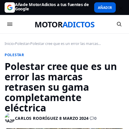
Añade MotorAdictos a tus fuentes de
AÑADIR
Google
MOTOR
ADICTOS
Inicio
›
Polestar
›
Polestar cree que es un error las marcas...
POLESTAR
Polestar cree que es un
error las marcas
retrasen su gama
completamente
eléctrica
0
CARLOS RODRÍGUEZ
·
8 MARZO 2024
·