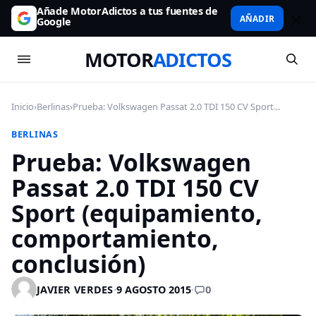
Añade MotorAdictos a tus fuentes de
AÑADIR
Google
MOTOR
ADICTOS
Inicio
›
Berlinas
›
Prueba: Volkswagen Passat 2.0 TDI 150 CV Sport...
BERLINAS
Prueba: Volkswagen
Passat 2.0 TDI 150 CV
Sport (equipamiento,
comportamiento,
conclusión)
0
JAVIER VERDES
·
9 AGOSTO 2015
·