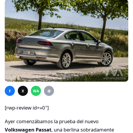
F
X
WA
@
[rwp-review id=»0″]
Ayer comenzábamos la prueba del nuevo
Volkswagen Passat
, una berlina sobradamente