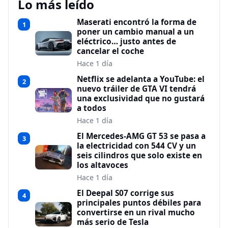
Lo más leído
Maserati encontró la forma de
1
poner un cambio manual a un
eléctrico… justo antes de
cancelar el coche
Hace 1 día
Netflix se adelanta a YouTube: el
2
nuevo tráiler de GTA VI tendrá
una exclusividad que no gustará
a todos
Hace 1 día
El Mercedes-AMG GT 53 se pasa a
3
la electricidad con 544 CV y un
seis cilindros que solo existe en
los altavoces
Hace 1 día
El Deepal S07 corrige sus
4
principales puntos débiles para
convertirse en un rival mucho
más serio de Tesla