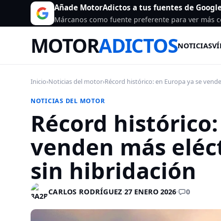
Añade MotorAdictos a tus fuentes de Googl
Márcanos como fuente preferente para ver más c
MOTOR
ADICTOS
NOTICIAS
VÍ
Inicio
›
Noticias del motor
›
Récord histórico: en Europa ya se vende
NOTICIAS DEL MOTOR
Récord histórico:
venden más eléct
sin hibridación
0
CARLOS RODRÍGUEZ
·
27 ENERO 2026
·