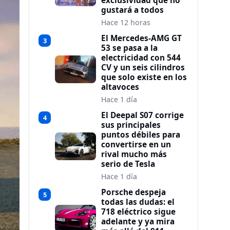
exclusividad que no
gustará a todos
Hace 12 horas
El Mercedes-AMG GT
3
53 se pasa a la
electricidad con 544
CV y un seis cilindros
que solo existe en los
altavoces
Hace 1 día
El Deepal S07 corrige
4
sus principales
puntos débiles para
convertirse en un
rival mucho más
serio de Tesla
Hace 1 día
Porsche despeja
5
todas las dudas: el
718 eléctrico sigue
adelante y ya mira