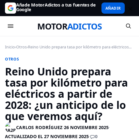
Añade MotorAdictos a tus fuentes de
AÑADIR
Google
MOTOR
ADICTOS
Inicio
›
Otros
›
Reino Unido prepara tasa por kilómetro para eléctricos...
OTROS
Reino Unido prepara
tasa por kilómetro para
eléctricos a partir de
2028: ¿un anticipo de lo
que veremos aquí?
CARLOS RODRÍGUEZ
·
26 NOVIEMBRE 2025
·
0
ACTUALIZADO EL 27 NOVIEMBRE 2025
·