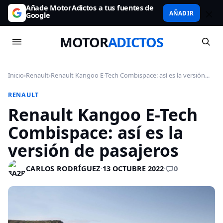
Añade MotorAdictos a tus fuentes de
AÑADIR
Google
MOTOR
ADICTOS
Inicio
›
Renault
›
Renault Kangoo E-Tech Combispace: así es la versión...
RENAULT
Renault Kangoo E-Tech
Combispace: así es la
versión de pasajeros
0
CARLOS RODRÍGUEZ
·
13 OCTUBRE 2022
·