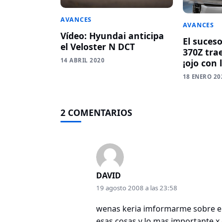
AVANCES
AVANCES
Vídeo: Hyundai anticipa
El suceso
el Veloster N DCT
370Z tra
14 ABRIL 2020
¡ojo con 
18 ENERO 20
2 COMENTARIOS
DAVID
19 agosto 2008 a las 23:58
wenas keria imformarme sobre el
esas cosas y lo mas importante x 