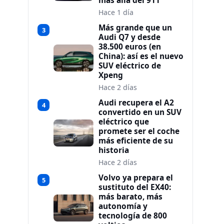
más allá del 911
Hace 1 día
Más grande que un
3
Audi Q7 y desde
38.500 euros (en
China): así es el nuevo
SUV eléctrico de
Xpeng
Hace 2 días
Audi recupera el A2
4
convertido en un SUV
eléctrico que
promete ser el coche
más eficiente de su
historia
Hace 2 días
Volvo ya prepara el
5
sustituto del EX40:
más barato, más
autonomía y
tecnología de 800