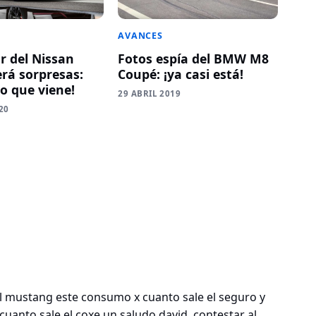
AVANCES
r del Nissan
Fotos espía del BMW M8
erá sorpresas:
Coupé: ¡ya casi está!
lo que viene!
29 ABRIL 2019
20
 mustang este consumo x cuanto sale el seguro y
cuanto sale el coxe un saludo david..contestar al