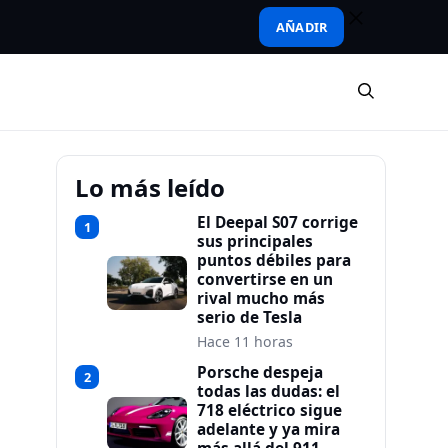
AÑADIR
Lo más leído
El Deepal S07 corrige
1
sus principales
puntos débiles para
convertirse en un
rival mucho más
serio de Tesla
Hace 11 horas
Porsche despeja
2
todas las dudas: el
718 eléctrico sigue
adelante y ya mira