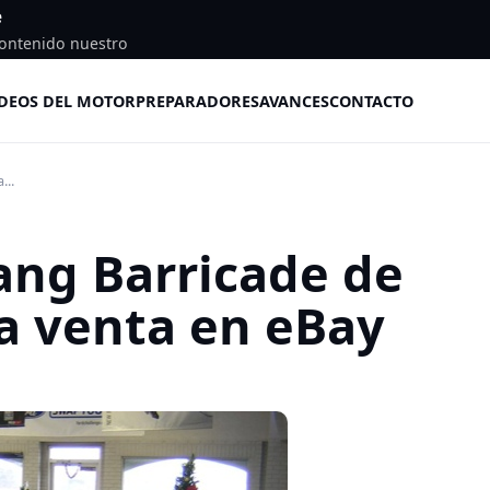
e
ontenido nuestro
DEOS DEL MOTOR
PREPARADORES
AVANCES
CONTACTO
...
ang Barricade de
la venta en eBay