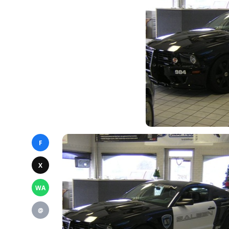
F
X
WA
@