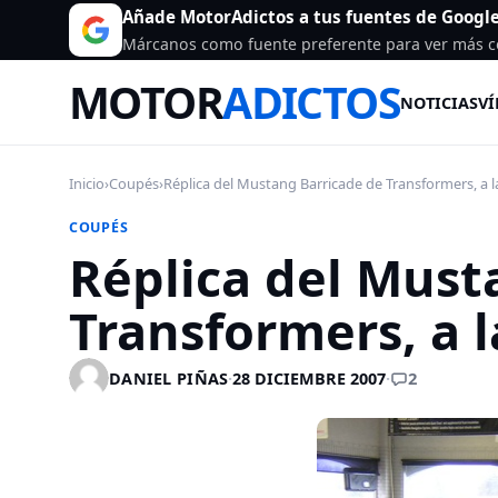
Añade MotorAdictos a tus fuentes de Googl
Márcanos como fuente preferente para ver más c
MOTOR
ADICTOS
NOTICIAS
VÍ
Inicio
›
Coupés
›
Réplica del Mustang Barricade de Transformers, a la
COUPÉS
Réplica del Must
Transformers, a 
2
DANIEL PIÑAS
·
28 DICIEMBRE 2007
·