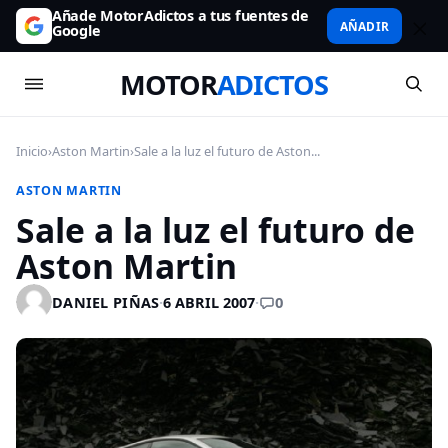
Añade MotorAdictos a tus fuentes de
AÑADIR
Google
MOTOR
ADICTOS
Inicio
›
Aston Martin
›
Sale a la luz el futuro de Aston...
ASTON MARTIN
Sale a la luz el futuro de
Aston Martin
0
DANIEL PIÑAS
·
6 ABRIL 2007
·