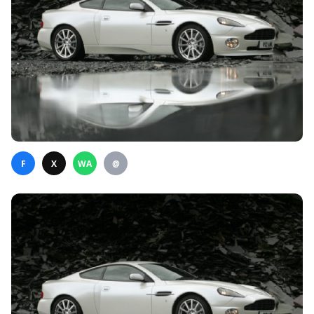
F
X
WA
@