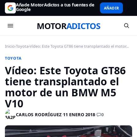
Añade MotorAdictos a tus fuentes de
AÑADIR
Google
MOTOR
ADICTOS
Inicio
›
Toyota
›
Vídeo: Este Toyota GT86 tiene transplantado el motor...
TOYOTA
Vídeo: Este Toyota GT86
tiene transplantado el
motor de un BMW M5
V10
0
CARLOS RODRÍGUEZ
·
11 ENERO 2018
·