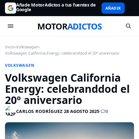
Añade MotorAdictos a tus fuentes de
AÑADIR
Google
MOTOR
ADICTOS
Inicio
›
Volkswagen
›
Volkswagen California Energy: celebranddod el 20º aniversario
VOLKSWAGEN
Volkswagen California
Energy: celebranddod el
20º aniversario
0
CARLOS RODRÍGUEZ
·
28 AGOSTO 2025
·