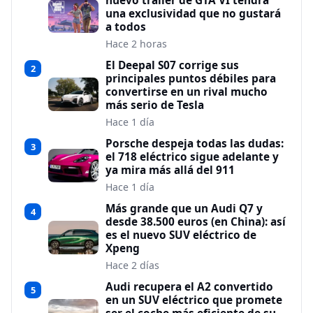
nuevo tráiler de GTA VI tendrá
una exclusividad que no gustará
a todos
Hace 2 horas
El Deepal S07 corrige sus
2
principales puntos débiles para
convertirse en un rival mucho
más serio de Tesla
Hace 1 día
Porsche despeja todas las dudas:
3
el 718 eléctrico sigue adelante y
ya mira más allá del 911
Hace 1 día
Más grande que un Audi Q7 y
4
desde 38.500 euros (en China): así
es el nuevo SUV eléctrico de
Xpeng
Hace 2 días
Audi recupera el A2 convertido
5
en un SUV eléctrico que promete