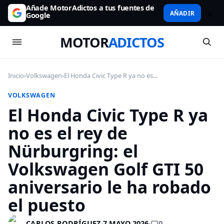
Añade MotorAdictos a tus fuentes de
AÑADIR
Google
MOTOR
ADICTOS
Inicio
›
Volkswagen
›
El Honda Civic Type R ya no es...
VOLKSWAGEN
El Honda Civic Type R ya
no es el rey de
Nürburgring: el
Volkswagen Golf GTI 50
aniversario le ha robado
el puesto
0
CARLOS RODRÍGUEZ
·
7 MAYO 2026
·