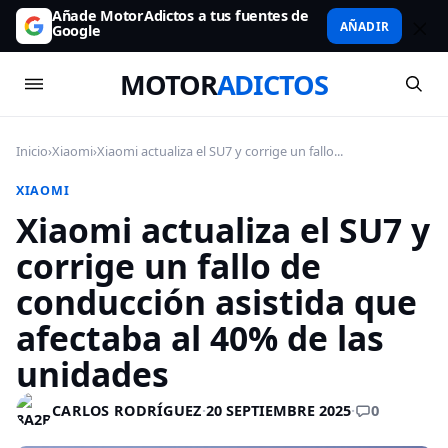
Añade MotorAdictos a tus fuentes de
AÑADIR
Google
MOTOR
ADICTOS
Inicio
›
Xiaomi
›
Xiaomi actualiza el SU7 y corrige un fallo...
XIAOMI
Xiaomi actualiza el SU7 y
corrige un fallo de
conducción asistida que
afectaba al 40% de las
unidades
0
CARLOS RODRÍGUEZ
·
20 SEPTIEMBRE 2025
·