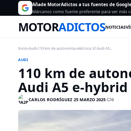
Añade MotorAdictos a tus fuentes de Googl
Márcanos como fuente preferente para ver más c
MOTOR
ADICTOS
NOTICIAS
VÍ
Inicio
›
Audi
›
110 km de autonomía eléctrica: El Audi A5...
AUDI
110 km de autono
Audi A5 e-hybrid
0
CARLOS RODRÍGUEZ
·
25 MARZO 2025
·