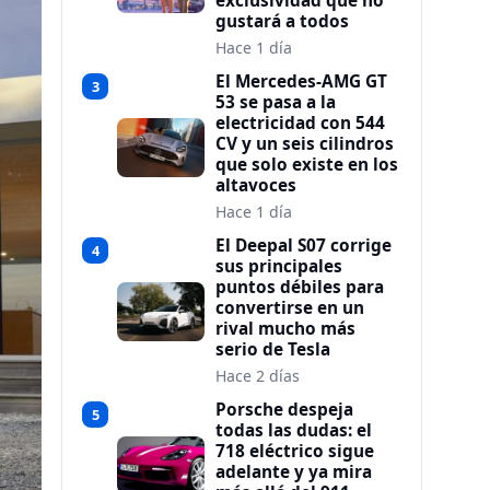
exclusividad que no
gustará a todos
Hace 1 día
El Mercedes-AMG GT
3
53 se pasa a la
electricidad con 544
CV y un seis cilindros
que solo existe en los
altavoces
Hace 1 día
El Deepal S07 corrige
4
sus principales
puntos débiles para
convertirse en un
rival mucho más
serio de Tesla
Hace 2 días
Porsche despeja
5
todas las dudas: el
718 eléctrico sigue
adelante y ya mira