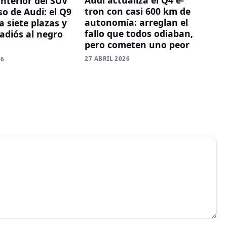
Audi actualiza el Q4 e-
 interior del SUV
tron con casi 600 km de
o de Audi: el Q9
autonomía: arreglan el
 siete plazas y
fallo que todos odiaban,
 adiós al negro
pero cometen uno peor
27 ABRIL 2026
26