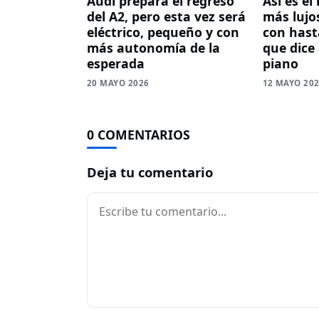
Audi prepara el regreso
Así es el
del A2, pero esta vez será
más lujos
eléctrico, pequeño y con
con hasta
más autonomía de la
que dice
esperada
piano
20 MAYO 2026
12 MAYO 20
0 COMENTARIOS
Deja tu comentario
Comentario