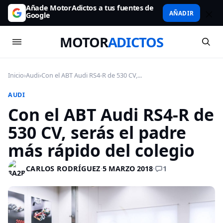
Añade MotorAdictos a tus fuentes de
AÑADIR
Google
MOTOR
ADICTOS
Inicio
›
Audi
›
Con el ABT Audi RS4-R de 530 CV,...
AUDI
Con el ABT Audi RS4-R de
530 CV, serás el padre
más rápido del colegio
1
CARLOS RODRÍGUEZ
·
5 MARZO 2018
·