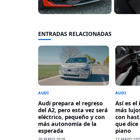
ENTRADAS RELACIONADAS
AUDI
AUDI
Audi prepara el regreso
Así es el
del A2, pero esta vez será
más lujos
eléctrico, pequeño y con
con hasta
más autonomía de la
que dice
esperada
piano
20 MAYO 2026
12 MAYO 20