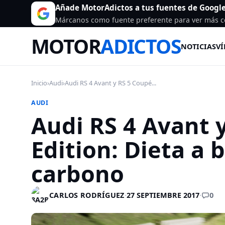
Añade MotorAdictos a tus fuentes de Googl
Márcanos como fuente preferente para ver más c
MOTOR
ADICTOS
NOTICIAS
VÍ
Inicio
›
Audi
›
Audi RS 4 Avant y RS 5 Coupé...
AUDI
Audi RS 4 Avant 
Edition: Dieta a 
carbono
0
CARLOS RODRÍGUEZ
·
27 SEPTIEMBRE 2017
·