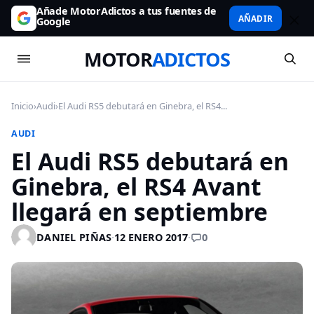
Añade MotorAdictos a tus fuentes de
AÑADIR
Google
MOTOR
ADICTOS
Inicio
›
Audi
›
El Audi RS5 debutará en Ginebra, el RS4...
AUDI
El Audi RS5 debutará en
Ginebra, el RS4 Avant
llegará en septiembre
0
DANIEL PIÑAS
·
12 ENERO 2017
·