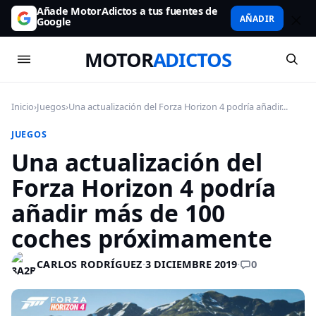
Añade MotorAdictos a tus fuentes de
AÑADIR
Google
MOTOR
ADICTOS
Inicio
›
Juegos
›
Una actualización del Forza Horizon 4 podría añadir...
JUEGOS
Una actualización del
Forza Horizon 4 podría
añadir más de 100
coches próximamente
0
CARLOS RODRÍGUEZ
·
3 DICIEMBRE 2019
·