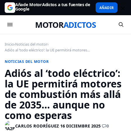
Añade MotorAdictos a tus fuentes de
AÑADIR
Google
MOTOR
ADICTOS
Inicio
›
Noticias del motor
›
Adiós al ‘todo eléctrico’: la UE permitirá motores...
NOTICIAS DEL MOTOR
Adiós al ‘todo eléctrico’:
la UE permitirá motores
de combustión más allá
de 2035… aunque no
como esperas
0
CARLOS RODRÍGUEZ
·
16 DICIEMBRE 2025
·