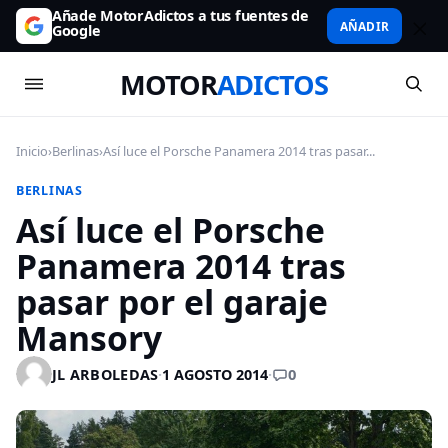
Añade MotorAdictos a tus fuentes de
AÑADIR
Google
MOTOR
ADICTOS
Inicio
›
Berlinas
›
Así luce el Porsche Panamera 2014 tras pasar...
BERLINAS
Así luce el Porsche
Panamera 2014 tras
pasar por el garaje
Mansory
0
JL ARBOLEDAS
·
1 AGOSTO 2014
·