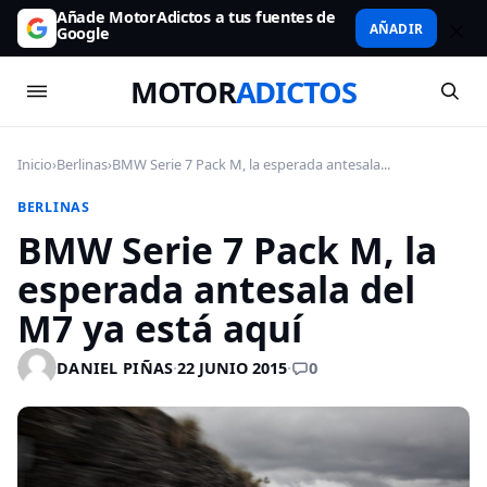
Añade MotorAdictos a tus fuentes de
AÑADIR
Google
MOTOR
ADICTOS
Inicio
›
Berlinas
›
BMW Serie 7 Pack M, la esperada antesala...
BERLINAS
BMW Serie 7 Pack M, la
esperada antesala del
M7 ya está aquí
0
DANIEL PIÑAS
·
22 JUNIO 2015
·