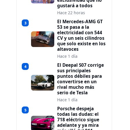
exclusividad que no
gustará a todos
Hace 22 horas
El Mercedes-AMG GT
3
53 se pasa a la
electricidad con 544
CV y un seis cilindros
que solo existe en los
altavoces
Hace 1 día
El Deepal S07 corrige
4
sus principales
puntos débiles para
convertirse en un
rival mucho más
serio de Tesla
Hace 1 día
Porsche despeja
5
todas las dudas: el
718 eléctrico sigue
adelante y ya mira