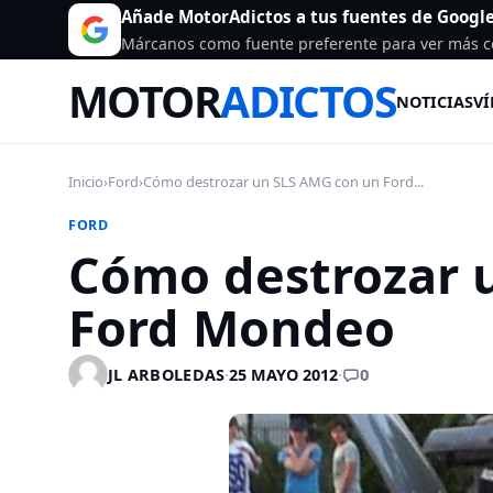
Añade MotorAdictos a tus fuentes de Googl
Márcanos como fuente preferente para ver más c
MOTOR
ADICTOS
NOTICIAS
VÍ
Inicio
›
Ford
›
Cómo destrozar un SLS AMG con un Ford...
FORD
Cómo destrozar 
Ford Mondeo
0
JL ARBOLEDAS
·
25 MAYO 2012
·