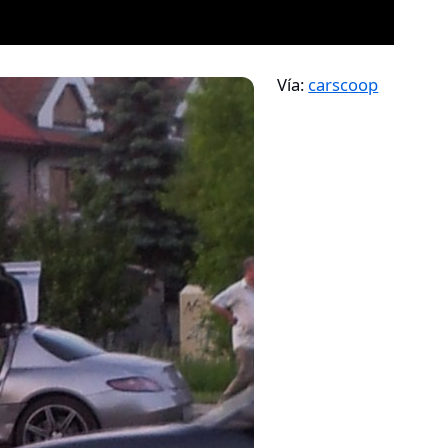
Vía:
carscoop