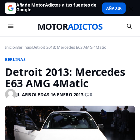
Añade MotorAdictos a tus fuentes de
AÑADIR
Google
MOTOR
ADICTOS
Inicio
›
Berlinas
›
Detroit 2013: Mercedes E63 AMG 4Matic
BERLINAS
Detroit 2013: Mercedes
E63 AMG 4Matic
0
JL ARBOLEDAS
·
16 ENERO 2013
·