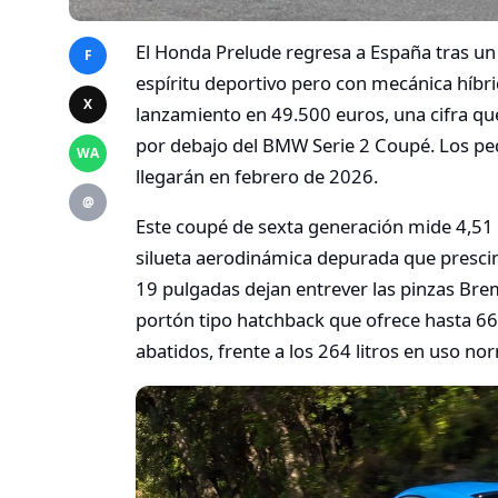
El Honda Prelude regresa a España tras un
F
espíritu deportivo pero con mecánica híbr
X
lanzamiento en 49.500 euros, una cifra q
por debajo del BMW Serie 2 Coupé. Los ped
WA
llegarán en febrero de 2026.
@
Este coupé de sexta generación mide 4,51 
silueta aerodinámica depurada que prescin
19 pulgadas dejan entrever las pinzas Bre
portón tipo hatchback que ofrece hasta 663
abatidos, frente a los 264 litros en uso no