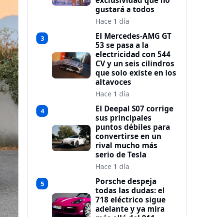
exclusividad que no
gustará a todos
Hace 1 día
El Mercedes-AMG GT
3
53 se pasa a la
electricidad con 544
CV y un seis cilindros
que solo existe en los
altavoces
Hace 1 día
El Deepal S07 corrige
4
sus principales
puntos débiles para
convertirse en un
rival mucho más
serio de Tesla
Hace 1 día
Porsche despeja
5
todas las dudas: el
718 eléctrico sigue
adelante y ya mira