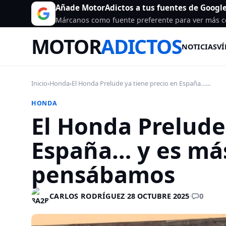
Añade MotorAdictos a tus fuentes de Googl
Márcanos como fuente preferente para ver más c
MOTOR
ADICTOS
NOTICIAS
VÍ
Inicio
›
Honda
›
El Honda Prelude ya tiene precio en España…...
HONDA
El Honda Prelude
España… y es más
pensábamos
0
CARLOS RODRÍGUEZ
·
28 OCTUBRE 2025
·