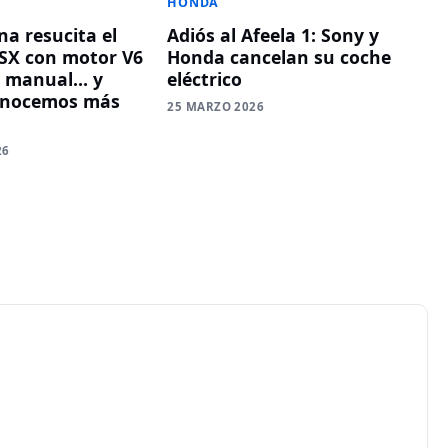
HONDA
na resucita el
Adiós al Afeela 1: Sony y
SX con motor V6
Honda cancelan su coche
o manual… y
eléctrico
onocemos más
25 MARZO 2026
26