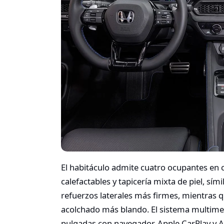
El habitáculo admite cuatro ocupantes en 
calefactables y tapicería mixta de piel, sími
refuerzos laterales más firmes, mientras q
acolchado más blando. El sistema multimedi
pulgadas con navegador, Apple CarPlay y 