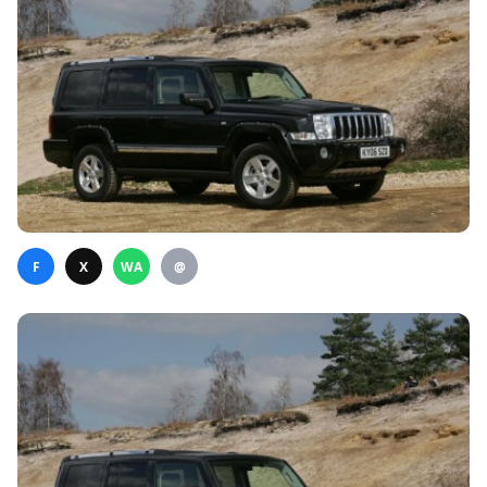
F
X
WA
@