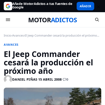
Añade MotorAdictos a tus fuentes de
AÑADIR
Google
MOTOR
ADICTOS
Inicio
›
Avances
›
El Jeep Commander cesará la producción el próximo...
AVANCES
El Jeep Commander
cesará la producción el
próximo año
0
DANIEL PIÑAS
·
15 ABRIL 2008
·