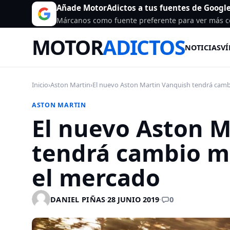
Añade MotorAdictos a tus fuentes de Googl
Márcanos como fuente preferente para ver más c
MOTOR
ADICTOS
NOTICIAS
VÍ
Inicio
›
Aston Martin
›
El nuevo Aston Martin Vanquish tendrá camb
ASTON MARTIN
El nuevo Aston M
tendrá cambio ma
el mercado
0
DANIEL PIÑAS
·
28 JUNIO 2019
·