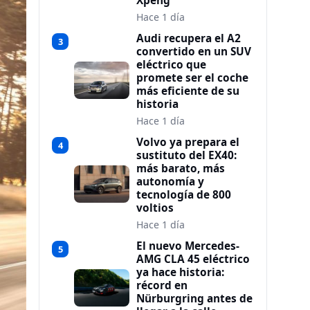
Xpeng
Hace 1 día
Audi recupera el A2
3
convertido en un SUV
eléctrico que
promete ser el coche
más eficiente de su
historia
Hace 1 día
Volvo ya prepara el
4
sustituto del EX40:
más barato, más
autonomía y
tecnología de 800
voltios
Hace 1 día
El nuevo Mercedes-
5
AMG CLA 45 eléctrico
ya hace historia:
récord en
Nürburgring antes de