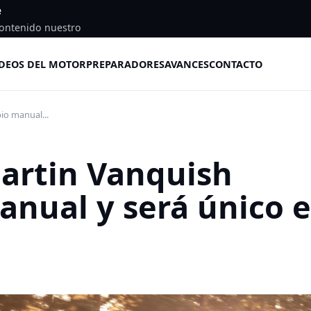
e
ontenido nuestro
DEOS DEL MOTOR
PREPARADORES
AVANCES
CONTACTO
io manual...
artin Vanquish
nual y será único 