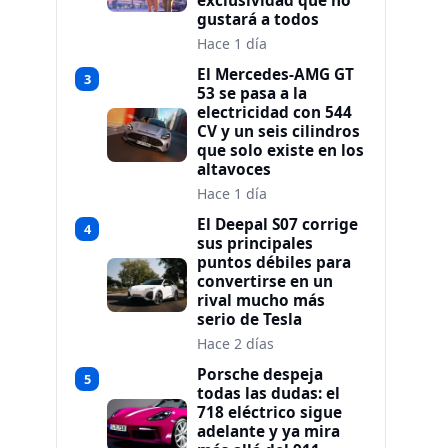
exclusividad que no
gustará a todos
Hace 1 día
El Mercedes-AMG GT
3
53 se pasa a la
electricidad con 544
CV y un seis cilindros
que solo existe en los
altavoces
Hace 1 día
El Deepal S07 corrige
4
sus principales
puntos débiles para
convertirse en un
rival mucho más
serio de Tesla
Hace 2 días
Porsche despeja
5
todas las dudas: el
718 eléctrico sigue
adelante y ya mira