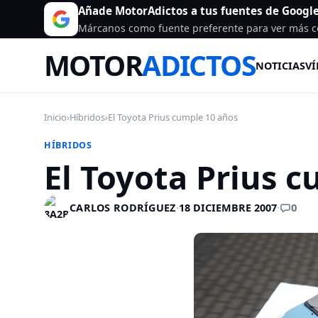
Añade MotorAdictos a tus fuentes de Googl
Márcanos como fuente preferente para ver más c
MOTOR
ADICTOS
NOTICIAS
VÍ
Inicio
›
Híbridos
›
El Toyota Prius cumple 10 años
HÍBRIDOS
El Toyota Prius 
0
CARLOS RODRÍGUEZ
·
18 DICIEMBRE 2007
·