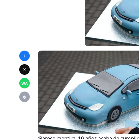
F
X
WA
@
¡Parece mentira! 10 años acaba de cumpli