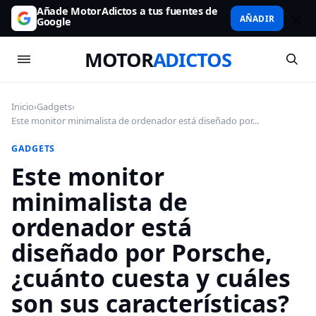
Añade MotorAdictos a tus fuentes de
AÑADIR
Google
MOTOR
ADICTOS
Inicio
›
Gadgets
›
Este monitor minimalista de ordenador está diseñado por...
GADGETS
Este monitor
minimalista de
ordenador está
diseñado por Porsche,
¿cuánto cuesta y cuáles
son sus características?