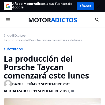
Añade MotorAdictos a tus fuentes de
AÑADIR
Google
MOTOR
ADICTOS
Inicio
›
Eléctricos
›
La producción del Porsche Taycan comenzará este lunes
ELÉCTRICOS
La producción del
Porsche Taycan
comenzará este lunes
DANIEL PIÑAS
·
7 SEPTIEMBRE 2019
·
0
ACTUALIZADO EL 11 SEPTIEMBRE 2019
·