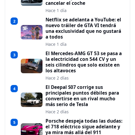
cancelar el coche
Hace 1 día
Netflix se adelanta a YouTube: el
2
nuevo tráiler de GTA VI tendrá
una exclusividad que no gustará
a todos
Hace 1 día
El Mercedes-AMG GT 53 se pasa a
3
la electricidad con 544 CV y un
seis cilindros que solo existe en
los altavoces
Hace 2 días
El Deepal S07 corrige sus
4
principales puntos débiles para
convertirse en un rival mucho
más serio de Tesla
Hace 2 días
Porsche despeja todas las dudas:
5
el 718 eléctrico sigue adelante y
ya mira más allá del 911