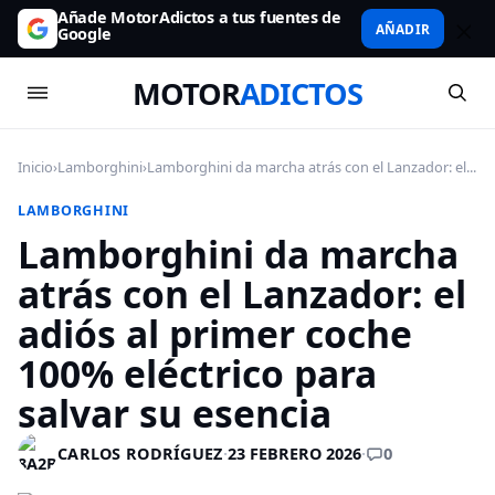
Añade MotorAdictos a tus fuentes de
AÑADIR
Google
MOTOR
ADICTOS
Inicio
›
Lamborghini
›
Lamborghini da marcha atrás con el Lanzador: el...
LAMBORGHINI
Lamborghini da marcha
atrás con el Lanzador: el
adiós al primer coche
100% eléctrico para
salvar su esencia
0
CARLOS RODRÍGUEZ
·
23 FEBRERO 2026
·