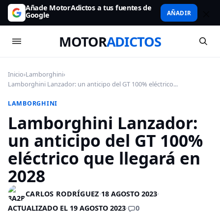
Añade MotorAdictos a tus fuentes de
AÑADIR
Google
MOTOR
ADICTOS
Inicio
›
Lamborghini
›
Lamborghini Lanzador: un anticipo del GT 100% eléctrico...
LAMBORGHINI
Lamborghini Lanzador:
un anticipo del GT 100%
eléctrico que llegará en
2028
CARLOS RODRÍGUEZ
·
18 AGOSTO 2023
·
0
ACTUALIZADO EL 19 AGOSTO 2023
·