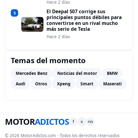
Hace 2 días
El Deepal S07 corrige sus
5
principales puntos débiles para
convertirse en un rival mucho
más serio de Tesla
Hace 2 días
Temas del momento
Mercedes Benz
Noticias del motor
BMW
Audi
Otros
Xpeng
Smart
Maserati
MOTOR
ADICTOS
f
x
rss
© 2026 MotorAdictos.com - Todos los derechos reservados