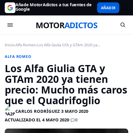
Añade MotorAdictos a tus fuentes de
AÑADIR
Google
MOTOR
ADICTOS
Inicio
›
Alfa Romeo
›
Los Alfa Giulia GTA y GTAm 2020 ya...
ALFA ROMEO
Los Alfa Giulia GTA y
GTAm 2020 ya tienen
precio: Mucho más caros
que el Quadrifoglio
CARLOS RODRÍGUEZ
·
3 MAYO 2020
·
0
ACTUALIZADO EL 4 MAYO 2020
·