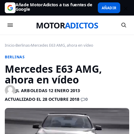
Añade MotorAdictos a tus fuentes de
AÑADIR
Google
MOTOR
ADICTOS
Inicio
›
Berlinas
›
Mercedes E63 AMG, ahora en vídeo
BERLINAS
Mercedes E63 AMG,
ahora en vídeo
JL ARBOLEDAS
·
12 ENERO 2013
·
0
ACTUALIZADO EL 28 OCTUBRE 2018
·