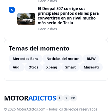
Hace 2 días
El Deepal S07 corrige sus
5
principales puntos débiles para
convertirse en un rival mucho
más serio de Tesla
Hace 2 días
Temas del momento
Mercedes Benz
Noticias del motor
BMW
Audi
Otros
Xpeng
Smart
Maserati
MOTOR
ADICTOS
f
x
rss
© 2026 MotorAdictos.com - Todos los derechos reservados