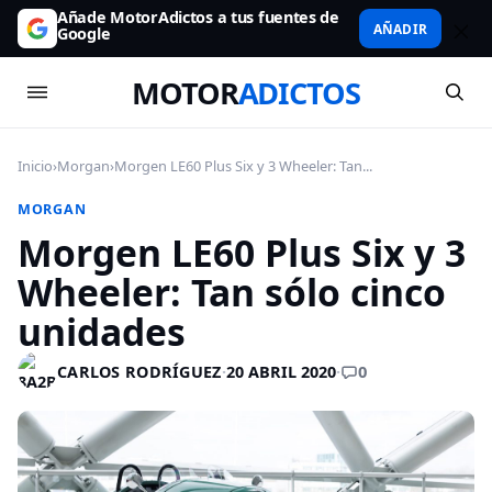
Añade MotorAdictos a tus fuentes de
AÑADIR
Google
MOTOR
ADICTOS
Inicio
›
Morgan
›
Morgen LE60 Plus Six y 3 Wheeler: Tan...
MORGAN
Morgen LE60 Plus Six y 3
Wheeler: Tan sólo cinco
unidades
0
CARLOS RODRÍGUEZ
·
20 ABRIL 2020
·