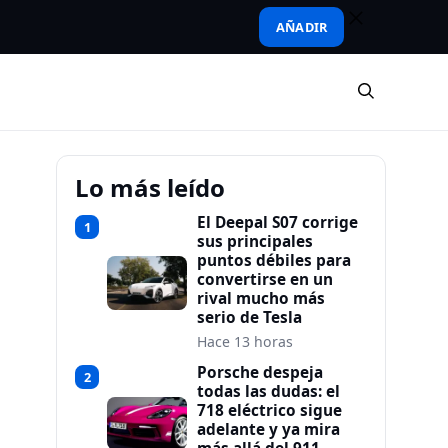
AÑADIR
Lo más leído
El Deepal S07 corrige
1
sus principales
puntos débiles para
convertirse en un
rival mucho más
serio de Tesla
Hace 13 horas
Porsche despeja
2
todas las dudas: el
718 eléctrico sigue
adelante y ya mira