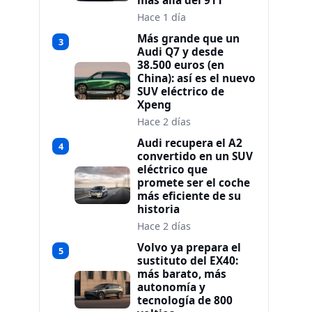
más allá del 911
Hace 1 día
Más grande que un
3
Audi Q7 y desde
38.500 euros (en
China): así es el nuevo
SUV eléctrico de
Xpeng
Hace 2 días
Audi recupera el A2
4
convertido en un SUV
eléctrico que
promete ser el coche
más eficiente de su
historia
Hace 2 días
Volvo ya prepara el
5
sustituto del EX40:
más barato, más
autonomía y
tecnología de 800