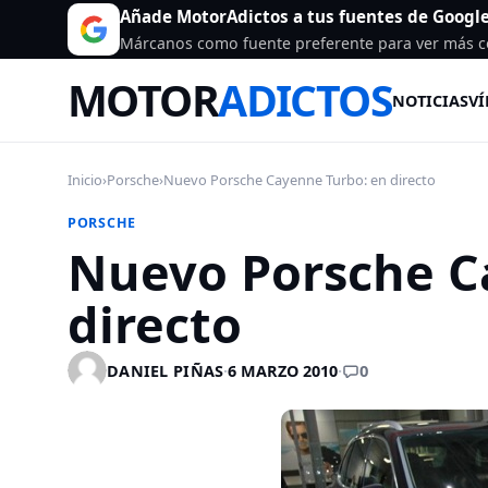
Añade MotorAdictos a tus fuentes de Googl
Márcanos como fuente preferente para ver más c
MOTOR
ADICTOS
NOTICIAS
VÍ
Inicio
›
Porsche
›
Nuevo Porsche Cayenne Turbo: en directo
PORSCHE
Nuevo Porsche C
directo
0
DANIEL PIÑAS
·
6 MARZO 2010
·