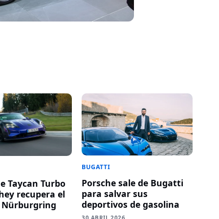
BUGATTI
Porsche sale de Bugatti
he Taycan Turbo
para salvar sus
ey recupera el
deportivos de gasolina
 Nürburgring
30 ABRIL 2026
6