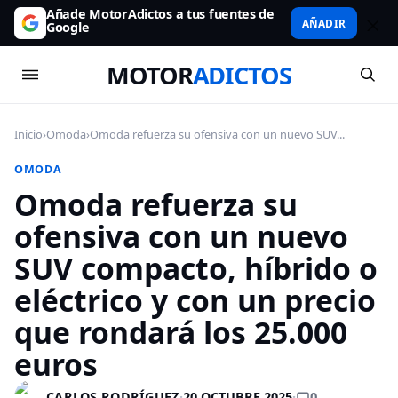
Añade MotorAdictos a tus fuentes de
AÑADIR
Google
MOTOR
ADICTOS
Inicio
›
Omoda
›
Omoda refuerza su ofensiva con un nuevo SUV...
OMODA
Omoda refuerza su
ofensiva con un nuevo
SUV compacto, híbrido o
eléctrico y con un precio
que rondará los 25.000
euros
0
CARLOS RODRÍGUEZ
·
20 OCTUBRE 2025
·