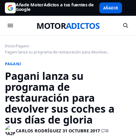
Añade MotorAdictos a tus fuentes de
AÑADIR
Google
MOTOR
ADICTOS
Inicio
›
Pagani
›
Pagani lanza su programa de restauración para devolver...
PAGANI
Pagani lanza su
programa de
restauración para
devolver sus coches a
sus días de gloria
0
CARLOS RODRÍGUEZ
·
31 OCTUBRE 2017
·