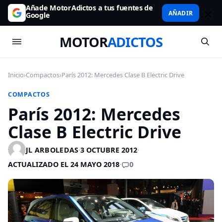
Añade MotorAdictos a tus fuentes de
AÑADIR
Google
MOTOR
ADICTOS
Inicio
›
Compactos
›
París 2012: Mercedes Clase B Electric Drive
COMPACTOS
París 2012: Mercedes
Clase B Electric Drive
JL ARBOLEDAS
·
3 OCTUBRE 2012
·
0
ACTUALIZADO EL 24 MAYO 2018
·