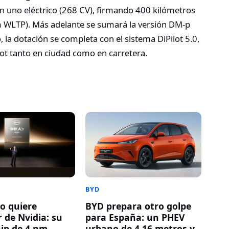
on uno eléctrico (268 CV), firmando 400 kilómetros
m WLTP).
Más adelante se sumará la versión DM-p
, la dotación se completa con el sistema DiPilot 5.0,
lot tanto en ciudad como en carretera.
BYD
o quiere
BYD prepara otro golpe
 de Nvidia: su
para España: un PHEV
ip de 4 nm
urbano de 4,16 metros y