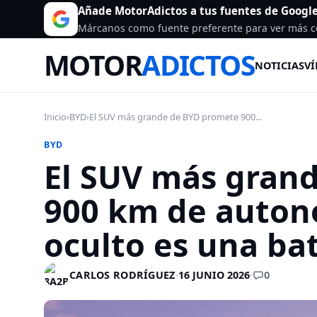
Añade MotorAdictos a tus fuentes de Googl
Márcanos como fuente preferente para ver más c
MOTOR
ADICTOS
NOTICIAS
VÍ
Inicio
›
BYD
›
El SUV más grande de BYD promete 900...
BYD
El SUV más gran
900 km de autono
oculto es una ba
0
CARLOS RODRÍGUEZ
·
16 JUNIO 2026
·