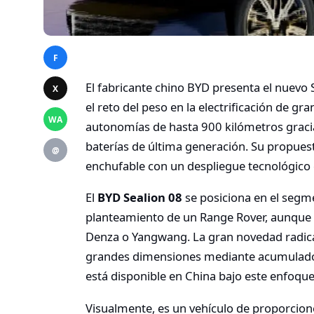
F
El fabricante chino BYD presenta el nuevo 
X
el reto del peso en la electrificación de gr
WA
autonomías de hasta 900 kilómetros grac
baterías de última generación.
Su propuest
@
enchufable con un despliegue tecnológico 
El
BYD Sealion 08
se posiciona en el segm
planteamiento de un Range Rover, aunque si
Denza o Yangwang. La gran novedad radica
grandes dimensiones mediante acumulador
está disponible en China bajo este enfoq
Visualmente, es un vehículo de proporcion