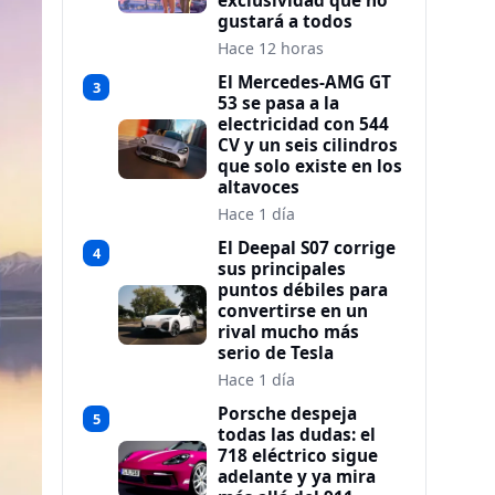
exclusividad que no
gustará a todos
Hace 12 horas
El Mercedes-AMG GT
3
53 se pasa a la
electricidad con 544
CV y un seis cilindros
que solo existe en los
altavoces
Hace 1 día
El Deepal S07 corrige
4
sus principales
puntos débiles para
convertirse en un
rival mucho más
serio de Tesla
Hace 1 día
Porsche despeja
5
todas las dudas: el
718 eléctrico sigue
adelante y ya mira