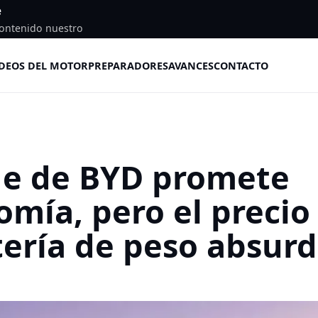
e
ontenido nuestro
DEOS DEL MOTOR
PREPARADORES
AVANCES
CONTACTO
de de BYD promete
mía, pero el precio
tería de peso absur