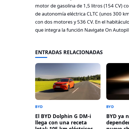
motor de gasolina de 1,5 litros (154 CV) c
de autonomía eléctrica CLTC (unos 300 k
con dos motores y 536 CV.
En el habitáculo
que integra la función Navigate On Autopi
ENTRADAS RELACIONADAS
BYD
BYD
El BYD Dolphin G DM-i
BYD ya n
llega con una receta
depender
letal: 105 km eléctricos,
nuevo ch