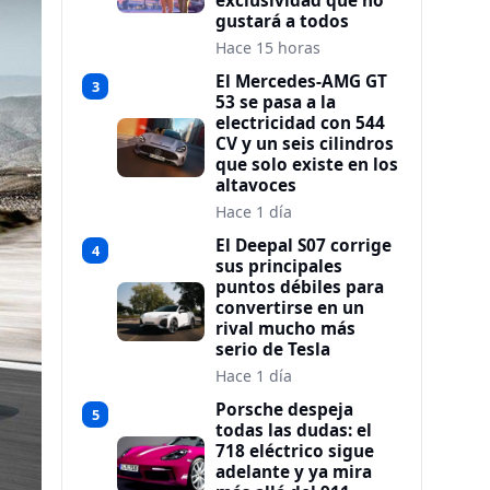
exclusividad que no
gustará a todos
Hace 15 horas
El Mercedes-AMG GT
3
53 se pasa a la
electricidad con 544
CV y un seis cilindros
que solo existe en los
altavoces
Hace 1 día
El Deepal S07 corrige
4
sus principales
puntos débiles para
convertirse en un
rival mucho más
serio de Tesla
Hace 1 día
Porsche despeja
5
todas las dudas: el
718 eléctrico sigue
adelante y ya mira