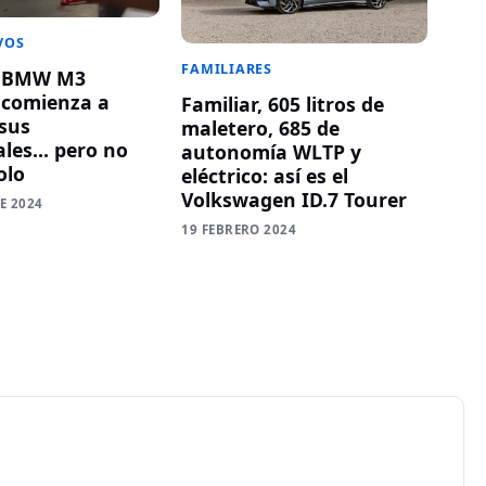
VOS
FAMILIARES
o BMW M3
o comienza a
Familiar, 605 litros de
sus
maletero, 685 de
ales… pero no
autonomía WLTP y
olo
eléctrico: así es el
Volkswagen ID.7 Tourer
E 2024
19 FEBRERO 2024