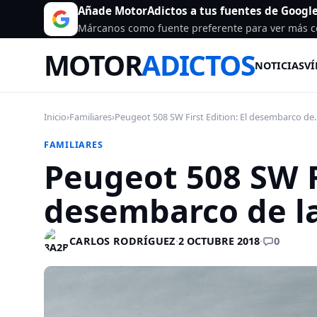
Añade MotorAdictos a tus fuentes de Googl
Márcanos como fuente preferente para ver más c
MOTOR
ADICTOS
NOTICIAS
VÍ
Inicio
›
Familiares
›
Peugeot 508 SW First Edition: El desembarco de..
FAMILIARES
Peugeot 508 SW Fi
desembarco de la
0
CARLOS RODRÍGUEZ
·
2 OCTUBRE 2018
·