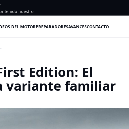
e
ontenido nuestro
DEOS DEL MOTOR
PREPARADORES
AVANCES
CONTACTO
.
rst Edition: El
 variante familiar