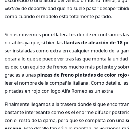
oscurecido o una altura del vehículo mucho menor, algo
«
extra
» de deportividad que no suele pasar desapercibi
como cuando el modelo esta totalmente parado.
Si nos movemos por el lateral es donde encontramos las
notables ya que, si bien las
llantas de aleación de 18 
ser instaladas como extra en cualquier modelo de la ga
optar a lo que se puede ver tras las que monta la unidad
es decir, un equipo de frenos mucho más potente y sobre
gracias a unas
pinzas de freno pintadas de color rojo
leer el nombre de la compañía italiana. Como detalle, las
pintadas en rojo con logo Alfa Romeo es un extra
Finalmente llegamos a la trasera donde si que encontra
bastante interesante como es el enorme difusor posteri
con el resto de la gama, pero que se completa con una
s
escape
. Este detalle tan sólo lo montan las versiones m