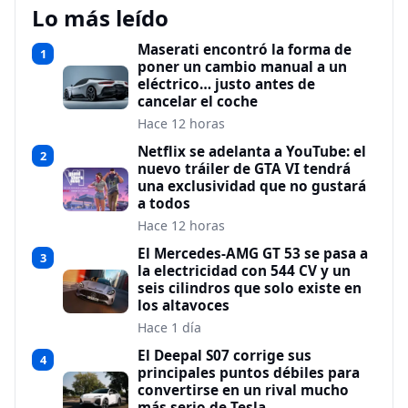
Lo más leído
Maserati encontró la forma de
1
poner un cambio manual a un
eléctrico… justo antes de
cancelar el coche
Hace 12 horas
Netflix se adelanta a YouTube: el
2
nuevo tráiler de GTA VI tendrá
una exclusividad que no gustará
a todos
Hace 12 horas
El Mercedes-AMG GT 53 se pasa a
3
la electricidad con 544 CV y un
seis cilindros que solo existe en
los altavoces
Hace 1 día
El Deepal S07 corrige sus
4
principales puntos débiles para
convertirse en un rival mucho
más serio de Tesla