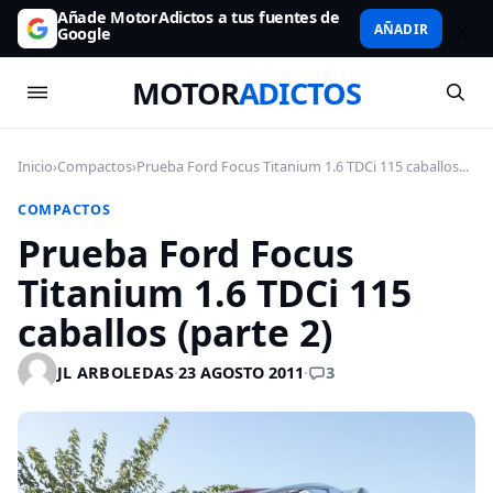
Añade MotorAdictos a tus fuentes de
AÑADIR
Google
MOTOR
ADICTOS
Inicio
›
Compactos
›
Prueba Ford Focus Titanium 1.6 TDCi 115 caballos...
COMPACTOS
Prueba Ford Focus
Titanium 1.6 TDCi 115
caballos (parte 2)
3
JL ARBOLEDAS
·
23 AGOSTO 2011
·