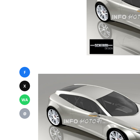
F
X
WA
@