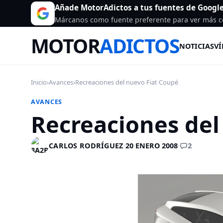
Añade MotorAdictos a tus fuentes de Googl
Márcanos como fuente preferente para ver más c
MOTOR
ADICTOS
NOTICIAS
VÍ
Inicio
›
Avances
›
Recreaciones del nuevo Fiat Coupé
AVANCES
Recreaciones del
2
CARLOS RODRÍGUEZ
·
20 ENERO 2008
·