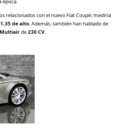
a época.
s relacionados con el nuevo Fiat Coupé: mediría
y
1.35 de alto
. Además, también han hablado de
 Multiair
de
230 CV
.