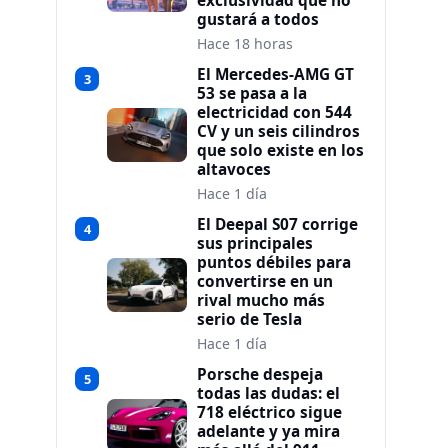
exclusividad que no
gustará a todos
Hace 18 horas
El Mercedes-AMG GT
3
53 se pasa a la
electricidad con 544
CV y un seis cilindros
que solo existe en los
altavoces
Hace 1 día
El Deepal S07 corrige
4
sus principales
puntos débiles para
convertirse en un
rival mucho más
serio de Tesla
Hace 1 día
Porsche despeja
5
todas las dudas: el
718 eléctrico sigue
adelante y ya mira