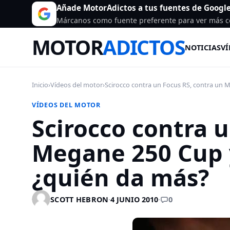
Añade MotorAdictos a tus fuentes de Googl
Márcanos como fuente preferente para ver más c
MOTOR
ADICTOS
NOTICIAS
VÍ
Inicio
›
Vídeos del motor
›
Scirocco contra un Focus RS, contra un M
VÍDEOS DEL MOTOR
Scirocco contra 
Megane 250 Cup 
¿quién da más?
0
SCOTT HEBRON
·
4 JUNIO 2010
·