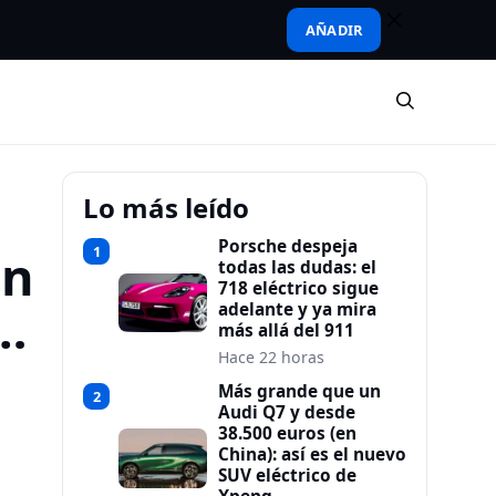
AÑADIR
Lo más leído
Porsche despeja
1
un
todas las dudas: el
718 eléctrico sigue
…
adelante y ya mira
más allá del 911
Hace 22 horas
Más grande que un
2
Audi Q7 y desde
38.500 euros (en
China): así es el nuevo
SUV eléctrico de