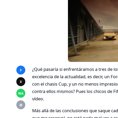
¿Qué pasaría si enfrentáramos a tres de l
F
excelencia de la actualidad, es decir, un 
X
con el chasis Cup, y un no menos impresio
contra ellos mismos? Pues los chicos de Fi
WA
vídeo.
@
Más allá de las conclusiones que saque cad
que me reservo), no está nada mal ver a est