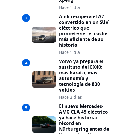
Xpeng
Hace 1 día
Audi recupera el A2
3
convertido en un SUV
eléctrico que
promete ser el coche
más eficiente de su
historia
Hace 1 día
Volvo ya prepara el
4
sustituto del EX40:
más barato, más
autonomía y
tecnología de 800
voltios
Hace 2 días
El nuevo Mercedes-
5
AMG CLA 45 eléctrico
ya hace historia:
récord en
Nürburgring antes de