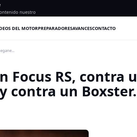
e
ontenido nuestro
DEOS DEL MOTOR
PREPARADORES
AVANCES
CONTACTO
egane...
un Focus RS, contra 
y contra un Boxster