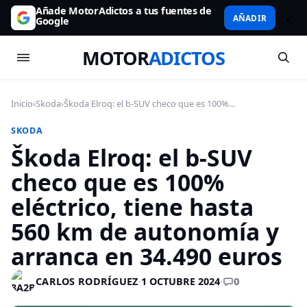
Añade MotorAdictos a tus fuentes de
AÑADIR
Google
MOTOR
ADICTOS
Inicio
›
Skoda
›
Škoda Elroq: el b-SUV checo que es 100%...
SKODA
Škoda Elroq: el b-SUV
checo que es 100%
eléctrico, tiene hasta
560 km de autonomía y
arranca en 34.490 euros
0
CARLOS RODRÍGUEZ
·
1 OCTUBRE 2024
·