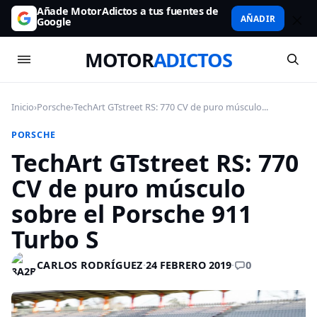
Añade MotorAdictos a tus fuentes de
AÑADIR
Google
MOTOR
ADICTOS
Inicio
›
Porsche
›
TechArt GTstreet RS: 770 CV de puro músculo...
PORSCHE
TechArt GTstreet RS: 770
CV de puro músculo
sobre el Porsche 911
Turbo S
0
CARLOS RODRÍGUEZ
·
24 FEBRERO 2019
·