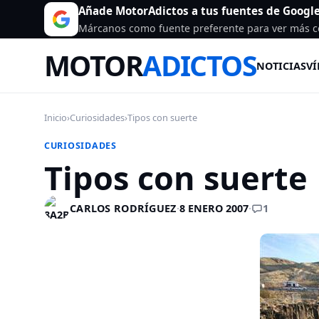
Añade MotorAdictos a tus fuentes de Googl
Márcanos como fuente preferente para ver más c
MOTOR
ADICTOS
NOTICIAS
VÍ
Inicio
›
Curiosidades
›
Tipos con suerte
CURIOSIDADES
Tipos con suerte
1
CARLOS RODRÍGUEZ
·
8 ENERO 2007
·