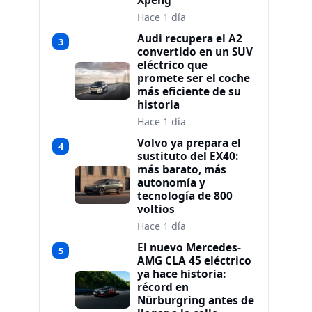
Xpeng
Hace 1 día
Audi recupera el A2
3
convertido en un SUV
eléctrico que
promete ser el coche
más eficiente de su
historia
Hace 1 día
Volvo ya prepara el
4
sustituto del EX40:
más barato, más
autonomía y
tecnología de 800
voltios
Hace 1 día
El nuevo Mercedes-
5
AMG CLA 45 eléctrico
ya hace historia:
récord en
Nürburgring antes de