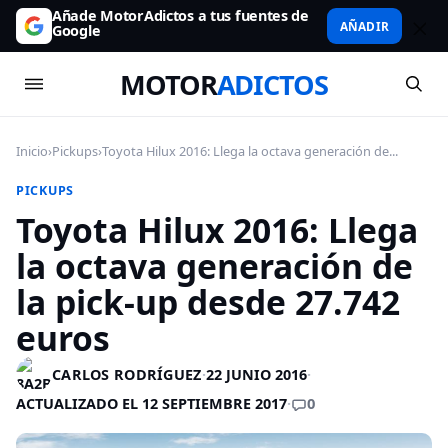
Añade MotorAdictos a tus fuentes de
AÑADIR
Google
MOTOR
ADICTOS
Inicio
›
Pickups
›
Toyota Hilux 2016: Llega la octava generación de...
PICKUPS
Toyota Hilux 2016: Llega
la octava generación de
la pick-up desde 27.742
euros
CARLOS RODRÍGUEZ
·
22 JUNIO 2016
·
0
ACTUALIZADO EL 12 SEPTIEMBRE 2017
·