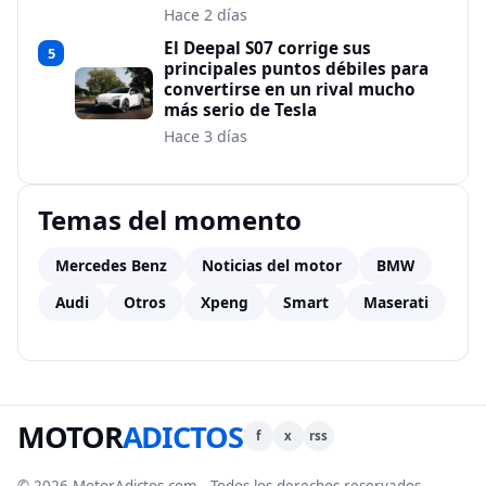
Hace 2 días
El Deepal S07 corrige sus
5
principales puntos débiles para
convertirse en un rival mucho
más serio de Tesla
Hace 3 días
Temas del momento
Mercedes Benz
Noticias del motor
BMW
Audi
Otros
Xpeng
Smart
Maserati
MOTOR
ADICTOS
f
x
rss
© 2026 MotorAdictos.com - Todos los derechos reservados