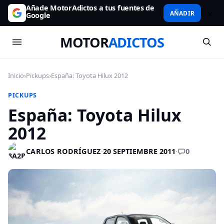
Añade MotorAdictos a tus fuentes de
AÑADIR
Google
MOTOR
ADICTOS
Inicio
›
Pickups
›
España: Toyota Hilux 2012
PICKUPS
España: Toyota Hilux
2012
0
CARLOS RODRÍGUEZ
·
20 SEPTIEMBRE 2011
·