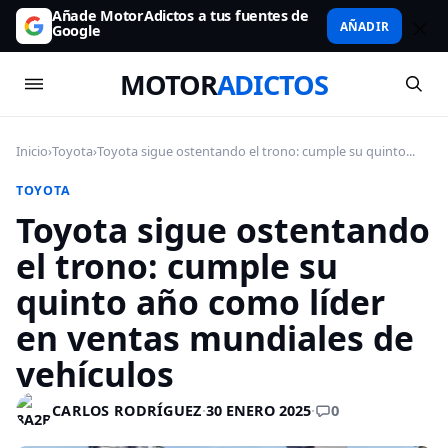
Añade MotorAdictos a tus fuentes de
AÑADIR
Google
MOTOR
ADICTOS
Inicio
›
Toyota
›
Toyota sigue ostentando el trono: cumple su quinto...
TOYOTA
Toyota sigue ostentando
el trono: cumple su
quinto año como líder
en ventas mundiales de
vehículos
0
CARLOS RODRÍGUEZ
·
30 ENERO 2025
·