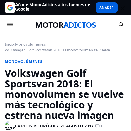
Añade MotorAdictos a tus fuentes de
AÑADIR
Google
MOTOR
ADICTOS
Inicio
›
Monovolúmenes
›
Volkswagen Golf Sportsvan 2018: El monovolumen se vuelve...
MONOVOLÚMENES
Volkswagen Golf
Sportsvan 2018: El
monovolumen se vuelve
más tecnológico y
estrena nueva imagen
0
CARLOS RODRÍGUEZ
·
21 AGOSTO 2017
·