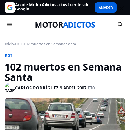
Añade MotorAdictos a tus fuentes de
AÑADIR
Google
MOTOR
ADICTOS
Inicio
›
DGT
›
102 muertos en Semana Santa
DGT
102 muertos en Semana
Santa
0
CARLOS RODRÍGUEZ
·
9 ABRIL 2007
·